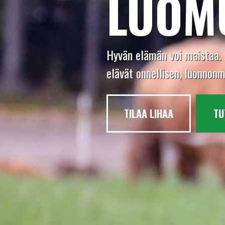
LUOM
Hyvän elämän voi maistaa. 
elävät onnellisen, luonnon
TILAA LIHAA
TU