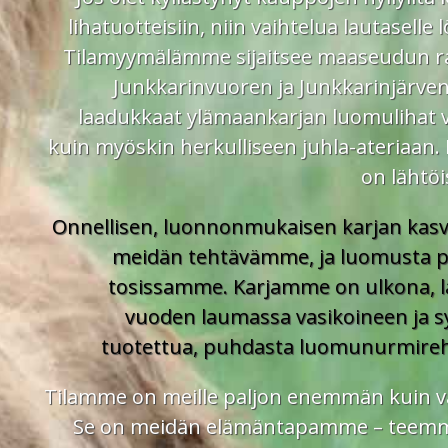
lihatuotteisiin, niin vaihtelua lautasell
Tilamyymälämme sijaitsee maaseudun ra
Junkkarinvuoren ja Junkkarinjärven
laadukkaat ylämaankarjan luomulihat vai
kuin myöskin herkulliseen juhla-ateriaan. 
on lähtö
Onnellisen, luonnonmukaisen karjan kasva
meidän tehtävämme, ja luomusta 
tosissamme. Karjamme on ulkona, l
vuoden laumassa vasikoineen ja 
tuotettua, puhdasta luomunurmireh
Tilamme on meille paljon enemmän kuin vai
Se on meidän elämäntapamme – teemme 