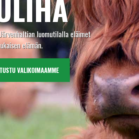
ULIHA
Järvenhaltian luomutilalla eläimet
mukaisen elämän.
TUSTU VALIKOIMAAMME