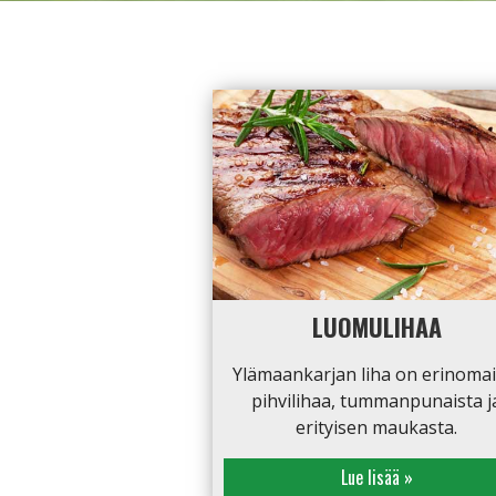
LUOMULIHAA
Ylämaankarjan liha on erinomai
pihvilihaa, tummanpunaista j
erityisen maukasta.
Lue lisää »