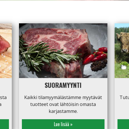
SUORAMYYNTI
sta
Kaikki tilamyymälästämme myytävät
Tutu
a
tuotteet ovat lähtöisin omasta
karjastamme.
Lue lisää »