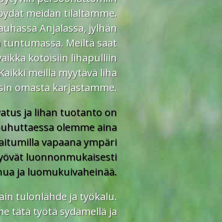
e löydät meidän tilaltamme.
uhassa Anjalassa, jylhän
 tuntumassa. Meiltä saat
kka kotoisiin lihapulliin
Kaikki meillä myytävä liha
isin omasta karjastamme.
tus ja lihan tuotanto on
puhuttaessa olemme aina
aitumilla vapaana ympäri
syövät luonnonmukaisesti
ua ja luomukuivaheinää.
n tulonlähde ja työkalu.
tätä työtä sydämellä ja