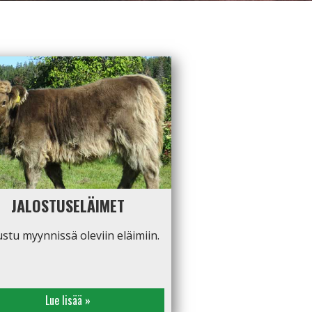
JALOSTUSELÄIMET
stu myynnissä oleviin eläimiin.
Lue lisää »