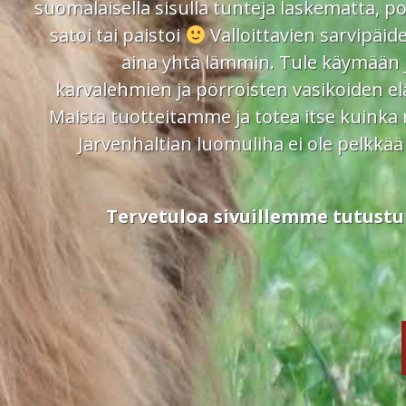
suomalaisella sisulla tunteja laskematta, p
satoi tai paistoi
Valloittavien sarvipäid
aina yhtä lämmin. Tule käymään 
karvalehmien ja pörröisten vasikoiden e
Maista tuotteitamme ja totea itse kuinka
Järvenhaltian luomuliha ei ole pelkkää
Tervetuloa sivuillemme tutus