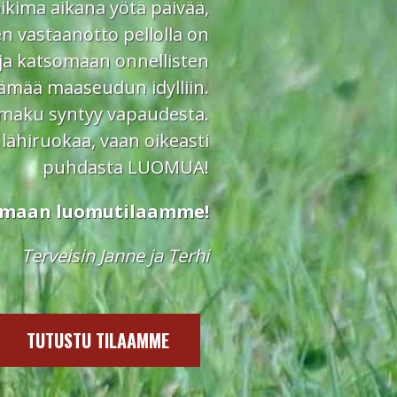
oikima aikana yötä päivää,
en vastaanotto pellolla on
ja katsomaan onnellisten
lämää maaseudun idylliin.
 maku syntyy vapaudesta.
 lähiruokaa, vaan oikeasti
puhdasta LUOMUA!
tumaan luomutilaamme!
Terveisin Janne ja Terhi
TUTUSTU TILAAMME