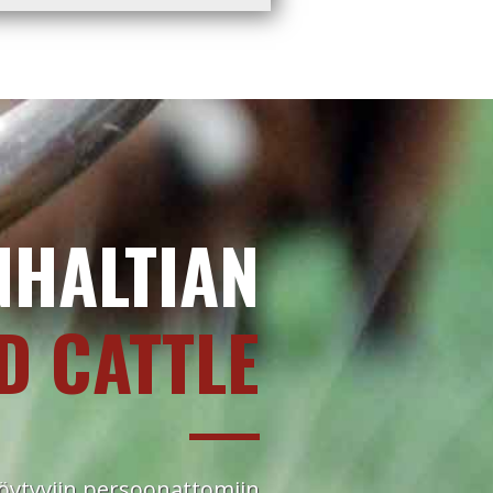
NHALTIAN
D CATTLE
 löytyviin persoonattomiin