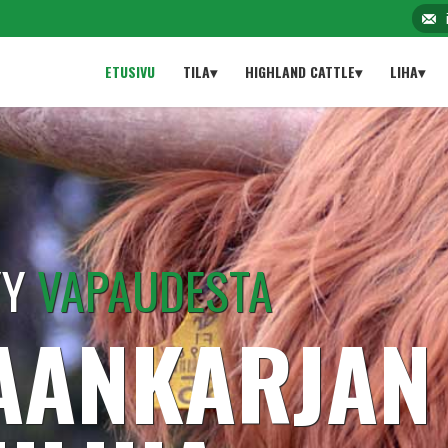
ETUSIVU
TILA▾
HIGHLAND CATTLE▾
LIHA▾
YY
VAPAUDESTA
AANKARJAN