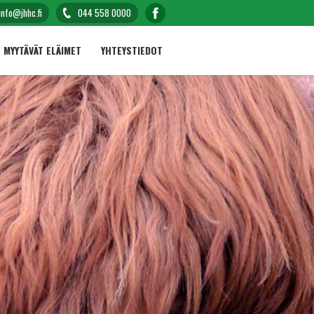
info@jhhc.fi
044 558 0000
MYYTÄVÄT ELÄIMET
YHTEYSTIEDOT