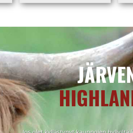
JÄRVE
HIGHLAN
Jos olet kyllästynyt kauppojen hyllyiltä