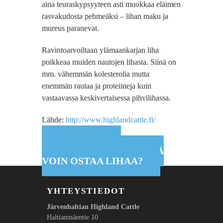
aina teuraskypsyyteen asti muokkaa eläimen
rasvakudosta pehmeäksi – lihan maku ja
mureus paranevat.
Ravintoarvoiltaan ylämaankarjan liha
poikkeaa muiden nautojen lihasta. Siinä on
mm. vähemmän kolesterolia mutta
enemmän rautaa ja proteiineja kuin
vastaavassa keskivertaisessa pihvilihassa.
Lähde:
http://www.highlandcattle.fi/
KUULOSTAA
HERKULLISELTA! MISTÄ
VOIN OSTAA LIHAA?
YHTEYSTIEDOT
Järvenhaltian
Highland Cattle
Haltianmäentie 10