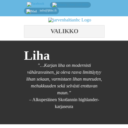
044 558 0000
info@jhhc.fi
VALIKKO
Liha
”…Karjan liha on modernisti
vähärasvainen, ja oleva rasva limittäytyy
lihan sekaan, varmistaen lihan mureuden,
mehukkuuden sekä selvästi erottuvan
maun.”
– Alkuperäinen Skotlannin highlander-
karjaseura