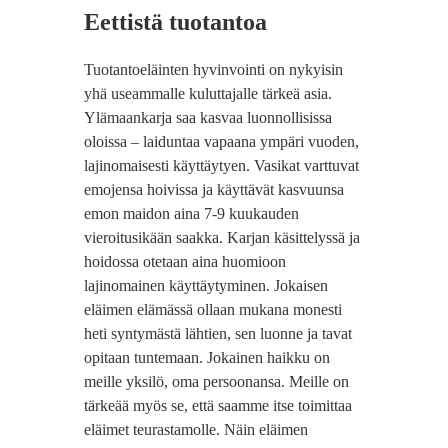
Eettistä tuotantoa
Tuotantoeläinten hyvinvointi on nykyisin
yhä useammalle kuluttajalle tärkeä asia.
Ylämaankarja saa kasvaa luonnollisissa
oloissa – laiduntaa vapaana ympäri vuoden,
lajinomaisesti käyttäytyen. Vasikat varttuvat
emojensa hoivissa ja käyttävät kasvuunsa
emon maidon aina 7-9 kuukauden
vieroitusikään saakka. Karjan käsittelyssä ja
hoidossa otetaan aina huomioon
lajinomainen käyttäytyminen. Jokaisen
eläimen elämässä ollaan mukana monesti
heti syntymästä lähtien, sen luonne ja tavat
opitaan tuntemaan. Jokainen haikku on
meille yksilö, oma persoonansa. Meille on
tärkeää myös se, että saamme itse toimittaa
eläimet teurastamolle. Näin eläimen