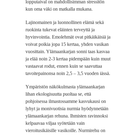
lopputaival on mahdollisimman stressitön
kun oma väki on matkalla mukana.
Lajinomainen ja luonnollinen elämä sekä
ruokinta tukevat eläinten terveyttä ja
hyvinvointia. Emolehmät ovat pitkäikäisiä ja
voivat poikia jopa 15 kertaa, yhden vasikan
vuosittain. Ylämaankarjan sonni taas kasvaa
ja elää noin 2-3 kertaa pidempään kuin muut
vastaavat rodut, ennen kuin se saavuttaa
tavoitepainonsa noin 2,5 – 3,5 vuoden iässä.
Ympäristön näkökulmasta ylämaankarjan
lihan ekologisuutta puoltaa se, että
pohjoisessa ilmastossamme kasvukausi on
lyhyt ja monivuotisia nurmia hyödynnetään
ylämaankarjan rehuna. Ihmisten ravinnoksi
kelpaavaa viljaa syötetään vain
vieroitusikäisille vasikoille. Nurmirehu on