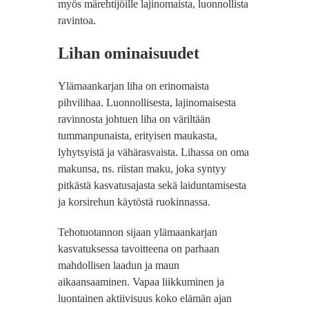
myös märehtijöille lajinomaista, luonnollista
ravintoa.
Lihan ominaisuudet
Ylämaankarjan liha on erinomaista
pihvilihaa. Luonnollisesta, lajinomaisesta
ravinnosta johtuen liha on väriltään
tummanpunaista, erityisen maukasta,
lyhytsyistä ja vähärasvaista. Lihassa on oma
makunsa, ns. riistan maku, joka syntyy
pitkästä kasvatusajasta sekä laiduntamisesta
ja korsirehun käytöstä ruokinnassa.
Tehotuotannon sijaan ylämaankarjan
kasvatuksessa tavoitteena on parhaan
mahdollisen laadun ja maun
aikaansaaminen. Vapaa liikkuminen ja
luontainen aktiivisuus koko elämän ajan