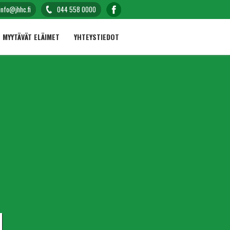
info@jhhc.fi
044 558 0000
MYYTÄVÄT ELÄIMET
YHTEYSTIEDOT
I