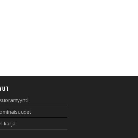
VUT
 suoramyynti
 ominaisuudet
n karja