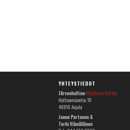
YHTEYSTIEDOT
Järvenhaltian
Highland Cattle
Haltianmäentie 10
46910 Anjala
Janne Partanen &
Terhi Hämäläinen