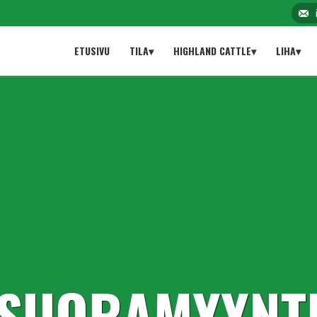
ETUSIVU
TILA▾
HIGHLAND CATTLE▾
LIHA▾
SUORAMYYNT