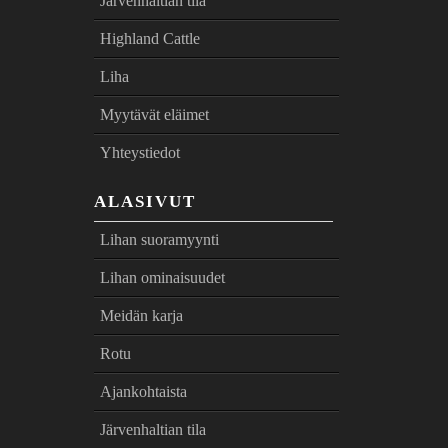
Järvenhaltian tila
Highland Cattle
Liha
Myytävät eläimet
Yhteystiedot
ALASIVUT
Lihan suoramyynti
Lihan ominaisuudet
Meidän karja
Rotu
Ajankohtaista
Järvenhaltian tila