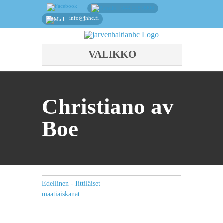
044 558 0000
info@jhhc.fi
VALIKKO
Christiano av
Boe
Edellinen - Iittiläiset
maatiaiskanat