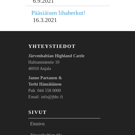
6.9.2021
Pääsiäisen lihaherkut!
16.3.2021
YHTEYSTIEDOT
Järvenhaltian
Highland Cattle
Haltianmäentie 10
46910 Anjala
Janne Partanen &
Terhi Hämäläinen
Puh: 044 558 0000
Email: info@jhhc.fi
SIVUT
Etusivu