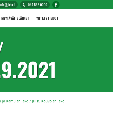
info@jhhc.fi
044 558 0000
MYYTÄVÄT ELÄIMET
YHTEYSTIEDOT
/
9.2021
 ja Karhulan Jako / JHHC Kouvolan Jako