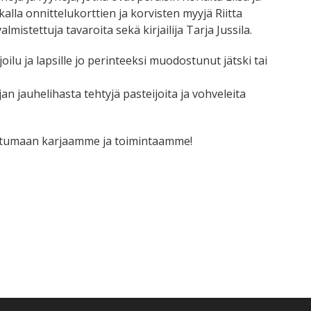
alla onnittelukorttien ja korvisten myyjä Riitta
almistettuja tavaroita sekä kirjailija Tarja Jussila.
oilu ja lapsille jo perinteeksi muodostunut jätski tai
n jauhelihasta tehtyjä pasteijoita ja vohveleita
tustumaan karjaamme ja toimintaamme!
tsApp
mail