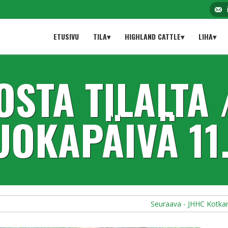
ETUSIVU
TILA▾
HIGHLAND CATTLE▾
LIHA▾
OSTA TILALTA 
OKAPÄIVÄ 11.
Seuraava - JHHC Kotkan