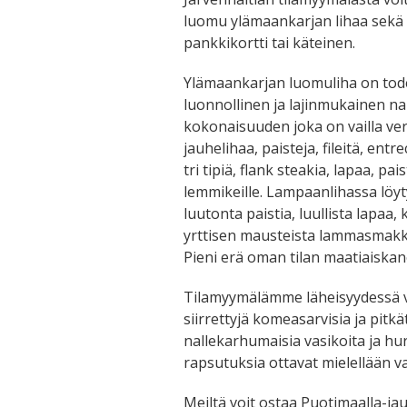
luomu ylämaankarjan lihaa sekä
pankkikortti tai käteinen.
Ylämaankarjan luomuliha on todel
luonnollinen ja lajinmukainen n
kokonaisuuden joka on vailla v
jauhelihaa, paisteja, fileitä, ent
tri tipiä, flank steakia, lapaa, pai
lemmikeille. Lampaanlihassa löyt
luutonta paistia, luullista lapaa, 
yrttisen mausteista lammasmakk
Pieni erä oman tilan maatiaiska
Tilamyymälämme läheisyydessä vo
siirrettyjä komeasarvisia ja pit
nallekarhumaisia vasikoita ja h
rapsutuksia ottavat mielellään 
Meiltä voit ostaa Puotimaalla-jauh