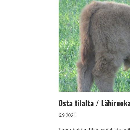
Osta tilalta / Lähiruok
6.9.2021
Järvenhaltian tilamyymälästä voi