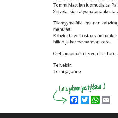
Tommi Mattilan luomutilalta. Paik
Sihvola, kierrätysmateriaaleista v
Tilamyymälällä ilmainen kahvitarj
mehujää.
Kahviosta voit ostaa ylämaankarja
hillon ja kermavaahdon kera.
Olet lämpimästi tervetullut tu
Terveisin,
Terhi ja Janne
Facebook
Twitter
Wha
E