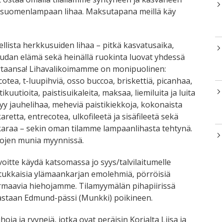
 suomenlampaan lihaa. Maksutapana meillä käy
lista herkkusuiden lihaa – pitkä kasvatusaika,
audan elämä sekä heinällä ruokinta luovat yhdessä
ertaansa! Lihavalikoimamme on monipuolinen:
recotea, t-luupihviä, osso buccoa, briskettiä, picanhaa,
stikuutioita, paistisuikaleita, maksaa, liemiluita ja luita
yy jauhelihaa, meheviä paistikiekkoja, kokonaista
karetta, entrecotea, ulkofileetä ja sisäfileetä sekä
araa – sekin oman tilamme lampaanlihasta tehtynä.
nojen munia myynnissä.
itte käydä katsomassa jo syys/talvilaitumelle
kätukkaisia ylämaankarjan emolehmiä, pörröisiä
urmaavia hiehojamme. Tilamyymälän pihapiirissä
vastaan Edmund-pässi (Munkki) poikineen.
oja ja ryynejä, jotka ovat peräisin Korialta Liisa ja