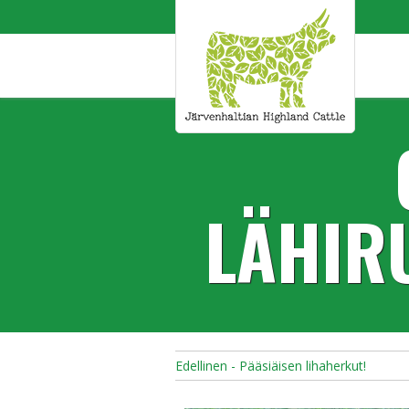
LÄHIRU
Edellinen - Pääsiäisen lihaherkut!