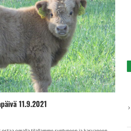
apäivä 11.9.2021
t ostaa omalla tilallamme syntyneen ja kasvaneen