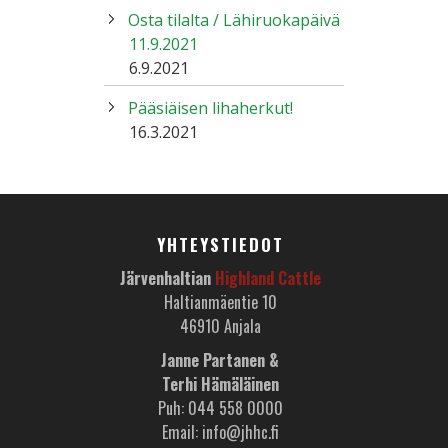
Osta tilalta / Lähiruokapäivä
11.9.2021
6.9.2021
Pääsiäisen lihaherkut!
16.3.2021
YHTEYSTIEDOT
Järvenhaltian
Highland Cattle
Haltianmäentie 10
46910 Anjala
Janne Partanen &
Terhi Hämäläinen
Puh: 044 558 0000
Email: info@jhhc.fi