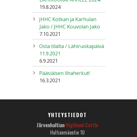
19.8.2024
JHHC Kotkan ja Karhulan
Jako / JHHC Kouvolan Jako
7.10.2021
Osta tilalta / Lähiruokapäivä
11.9.2021
6.9.2021
Pääsiäisen lihaherkut!
16.3.2021
YHTEYSTIEDOT
Järvenhaltian
Highland Cattle
Haltianmäentie 10