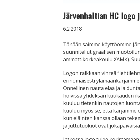
Järvenhaltian HC logo 
6.2.2018
Tänään saimme käyttöömme Järve
suunnitellut graafisen muotoilu
ammattikorkeakoulu XAMK). Suurki
Logon raikkaan vihreä ”lehtileh
erinomaisesti ylämaankarjamme
Onnellinen nauta elää ja laidunt
hoivissa yhdeksän kuukauden i
kuuluu tietenkin nautojen luont
kuuluu myös se, että karjamme 
kun eläinten kanssa ollaan teke
ja juttutuokiot ovat jokapäiväisi
Jatkossa logo tulee koristamaan