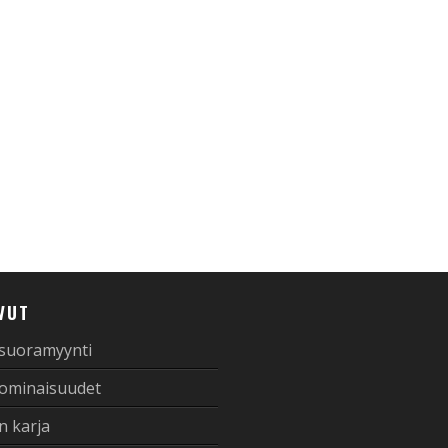
VUT
 suoramyynti
 ominaisuudet
n karja