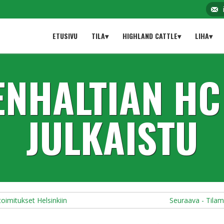
ETUSIVU
TILA▾
HIGHLAND CATTLE▾
LIHA▾
ENHALTIAN HC
JULKAISTU
toimitukset Helsinkiin
Seuraava - Tilam