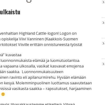
julkaistu
nhaltian Highland Cattle-logon! Logon on
n opiskelija Viivi Vanninen (Kaakkois-Suomen
itokset Viiville erittäin onnistuneesta työstä!
mä” kuvastaa
 luonnonmukaista elämää ja luomutuotantoa.
aa vapaana ulkosalla, vasikat kasvavat emojensa
kään saakka. Luonnonmukaisuuteen
ainen ravinto eli apilanurmirehu. Hyvään elämään
on kesyä. Molemminpuolinen luottamus saavutetaan
misissä vasikasta saakka – rapsutukset, harjaaminen
ä
 myös lihapakkaustemme etikettejä. Vihreä