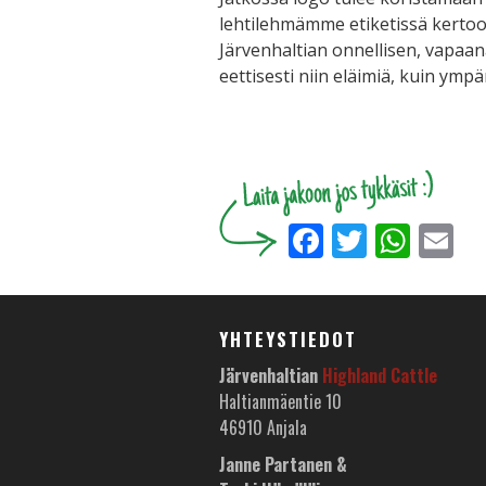
lehtilehmämme etiketissä kertoo 
Järvenhaltian onnellisen, vapaa
eettisesti niin eläimiä, kuin ympä
Facebook
Twitter
Wha
E
YHTEYSTIEDOT
Järvenhaltian
Highland Cattle
Haltianmäentie 10
46910 Anjala
Janne Partanen &