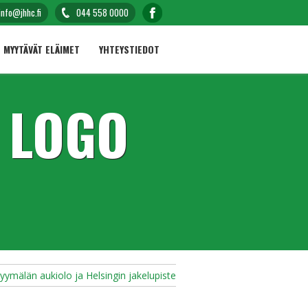
info@jhhc.fi
044 558 0000
MYYTÄVÄT ELÄIMET
YHTEYSTIEDOT
 LOGO
yymälän aukiolo ja Helsingin jakelupiste