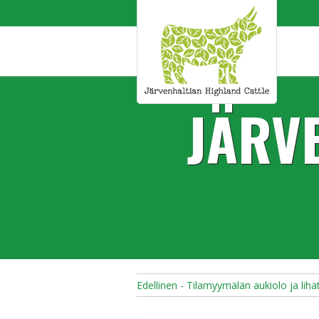
JÄRV
Edellinen - Tilamyymälän aukiolo ja liha