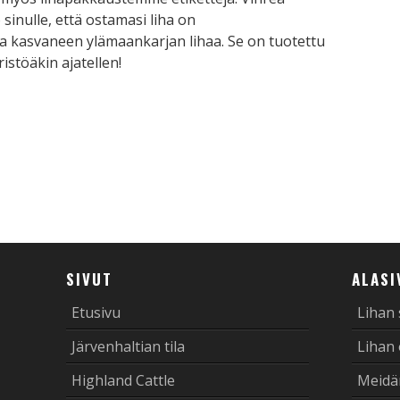
sinulle, että ostamasi liha on
na kasvaneen ylämaankarjan lihaa. Se on tuotettu
ristöäkin ajatellen!
tsApp
mail
SIVUT
ALASI
Etusivu
Lihan
Järvenhaltian tila
Lihan
Highland Cattle
Meidä