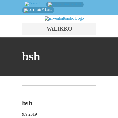
044 558 0000
info@jhhc.fi
VALIKKO
bsh
bsh
9.9.2019