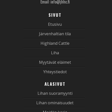
Email: info@jhhc.fi
SIVUT
Etusivu
Järvenhaltian tila
Highland Cattle
Liha
Myytävät eläimet
Yhteystiedot
ALASIVUT
Lihan suoramyynti
Lihan ominaisuudet