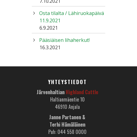
7.10.2021
Osta tilalta / Lähiruokapäivä
11.9.2021
6.9.2021
Pääsiäisen lihaherkut!
16.3.2021
YHTEYSTIEDOT
Järvenhaltian
Highland Cattle
Haltianmäentie 10
46910 Anjala
Janne Partanen &
Terhi Hämäläinen
Puh: 044 558 0000