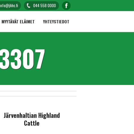
info@jhhc.fi
044 558 0000
MYYTÄVÄT ELÄIMET
YHTEYSTIEDOT
3307
Järvenhaltian Highland
Cattle