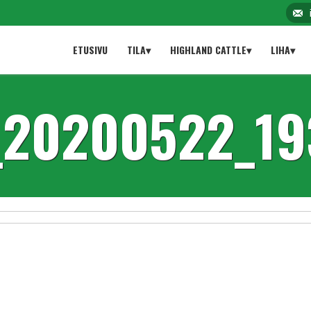
ETUSIVU
TILA▾
HIGHLAND CATTLE▾
LIHA▾
_20200522_19