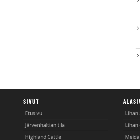
SIVUT
ALASI
Etusivu
Lihan
Järvenhaltian tila
Lihan
Highland Cattle
Meidä