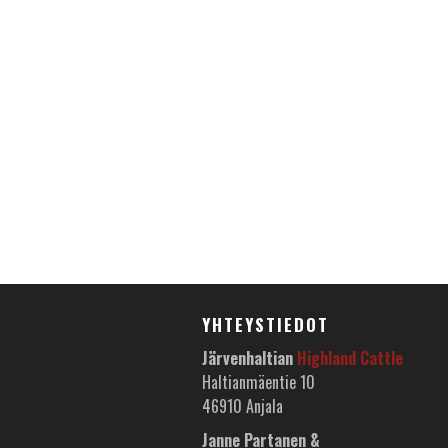
YHTEYSTIEDOT
Järvenhaltian
Highland Cattle
Haltianmäentie 10
46910 Anjala
Janne Partanen &