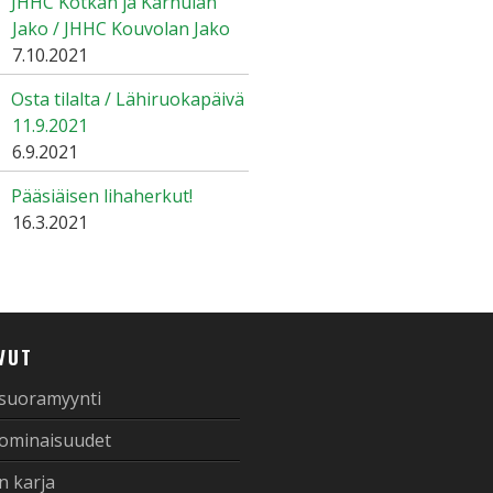
JHHC Kotkan ja Karhulan
Jako / JHHC Kouvolan Jako
7.10.2021
Osta tilalta / Lähiruokapäivä
11.9.2021
6.9.2021
Pääsiäisen lihaherkut!
16.3.2021
VUT
 suoramyynti
 ominaisuudet
n karja