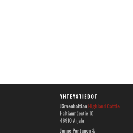
YHTEYSTIEDOT
Järvenhaltian
Highland Cattle
Haltianmäentie 10
46910 Anjala
Janne Partanen &