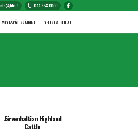
info@jhhc.fi
044 558 0000
MYYTÄVÄT ELÄIMET
YHTEYSTIEDOT
Järvenhaltian Highland
Cattle