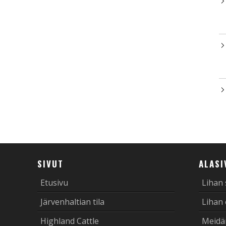
SIVUT
ALASI
Etusivu
Lihan
Järvenhaltian tila
Lihan
Highland Cattle
Meidä