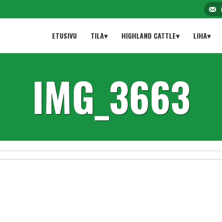
ETUSIVU
TILA▾
HIGHLAND CATTLE▾
LIHA▾
IMG_3663