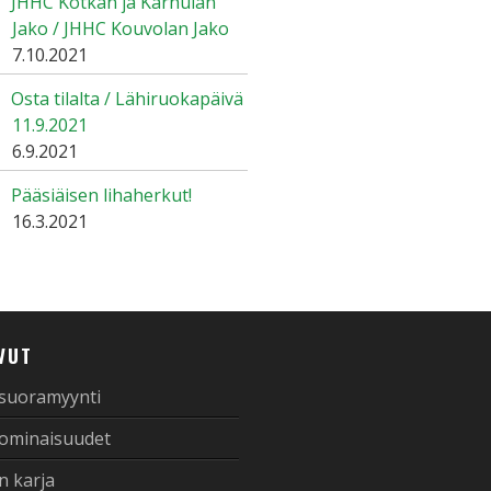
JHHC Kotkan ja Karhulan
Jako / JHHC Kouvolan Jako
7.10.2021
Osta tilalta / Lähiruokapäivä
11.9.2021
6.9.2021
Pääsiäisen lihaherkut!
16.3.2021
VUT
 suoramyynti
 ominaisuudet
n karja