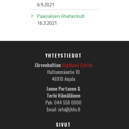
6.9.2021
Pääsiäisen lihaherkut!
16.3.2021
YHTEYSTIEDOT
Järvenhaltian
Highland Cattle
Haltianmäentie 10
46910 Anjala
Janne Partanen &
Terhi Hämäläinen
Puh: 044 558 0000
Email: info@jhhc.fi
SIVUT