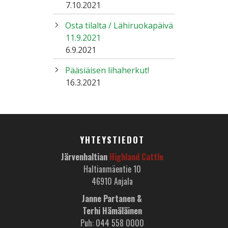
7.10.2021
Osta tilalta / Lähiruokapäivä
11.9.2021
6.9.2021
Pääsiäisen lihaherkut!
16.3.2021
YHTEYSTIEDOT
Järvenhaltian
Highland Cattle
Haltianmäentie 10
46910 Anjala
Janne Partanen &
Terhi Hämäläinen
Puh: 044 558 0000