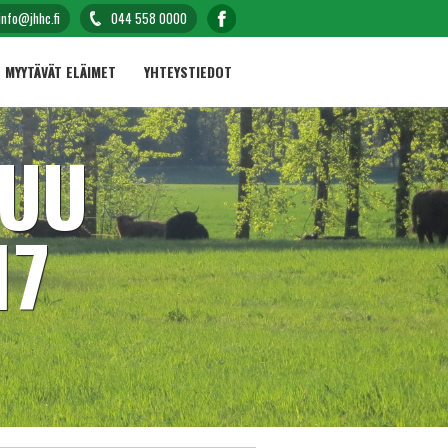
info@jhhc.fi
044 558 0000
MYYTÄVÄT ELÄIMET
YHTEYSTIEDOT
TUU
17