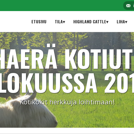
ETUSIVU
TILA▾
HIGHLAND CATTLE▾
LIHA▾
HAERÄ KOTIU
LOKUUSSA 20
Kotikokit herkkuja loihtimaan!