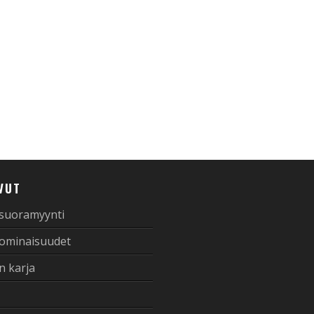
VUT
 suoramyynti
 ominaisuudet
n karja