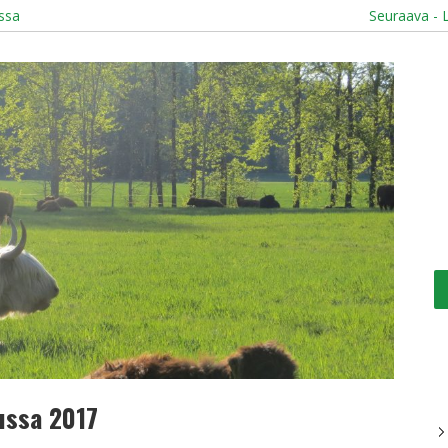
ssa
Seuraava - L
ussa 2017