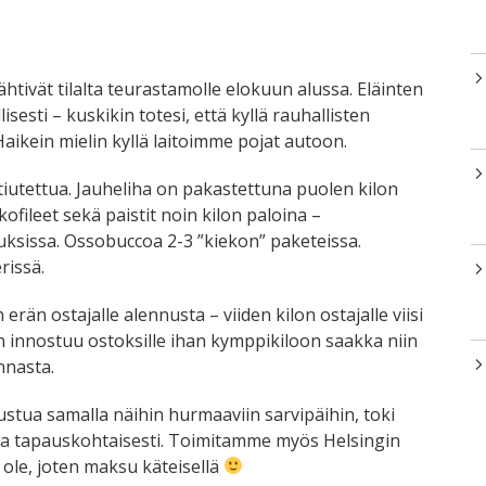
htivät tilalta teurastamolle elokuun alussa. Eläinten
lisesti – kuskikin totesi, että kyllä rauhallisten
aikein mielin kyllä laitoimme pojat autoon.
iutettua. Jauheliha on pakastettuna puolen kilon
ofileet sekä paistit noin kilon paloina –
uksissa. Ossobuccoa 2-3 ”kiekon” paketeissa.
rissä.
än ostajalle alennusta – viiden kilon ostajalle viisi
in innostuu ostoksille ihan kymppikiloon saakka niin
nnasta.
utustua samalla näihin hurmaaviin sarvipäihin, toki
ia tapauskohtaisesti. Toimitamme myös Helsingin
 ole, joten maksu käteisellä