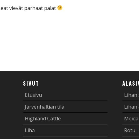
eat vievät parhaat palat
tsApp
mail
SIVUT
ALASI
Etusivu
Lihan
Järvenhaltian tila
Lihan
Highland Cattle
Meidä
Liha
Rotu