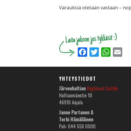
Varauksia otetaan vastaan – nop
Facebook
Twitter
Wha
E
YHTEYSTIEDOT
Järvenhaltian
Highland Cattle
Haltianmäentie 10
46910 Anjala
Janne Partanen &
Terhi Hämäläinen
Puh: 044 558 0000