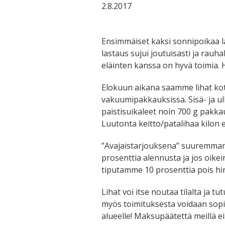
2.8.2017
Ensimmäiset kaksi sonnipoikaa lä
lastaus sujui joutuisasti ja rauhal
eläinten kanssa on hyvä toimia. H
Elokuun aikana saamme lihat kot
vakuumipakkauksissa. Sisä- ja ulk
paistisuikaleet noin 700 g pakka
Luutonta keitto/patalihaa kilon e
”Avajaistarjouksena” suuremman er
prosenttia alennusta ja jos oike
tiputamme 10 prosenttia pois hi
Lihat voi itse noutaa tilalta ja t
myös toimituksesta voidaan sop
alueelle! Maksupäätettä meillä ei