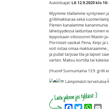
Aukioloajat:
LA 12.9.2020 klo 10-
Myymme tilallamme syntyneen ja
grillimakkaraa sekä suomenlam
Pienen kanalamme kananmunia o
läheisyydessä laiduntaa toinen 
leppoisaan siitossonni Maxiin ja da
Pörröiset vasikat Pena, Keijo j
voit ostaa omaa makkaraamme, j
ja pullat tarjoaa tila ja lapset s
varten. Maksu kortilla tai käteisel
(Huom! Sunnuntaina 13.9. grilli e
Lämpimästi tervetuloa
Facebook
Twitter
Wha
E