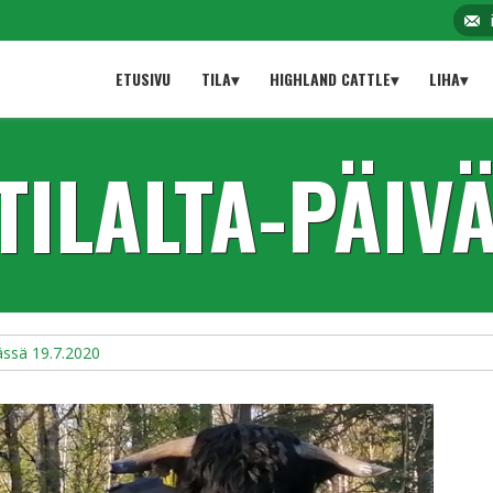
ETUSIVU
TILA▾
HIGHLAND CATTLE▾
LIHA▾
TILALTA-PÄIV
ässä 19.7.2020