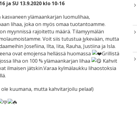
16 ja SU 13.9.2020 klo 10-16
 kasvaneen ylämaankarjan luomulihaa,
paan lihaa, joka on myös omaa tuotantoamme.
n myynnissä rajoitettu määrä. Tilamyymälän
emolaumoistamme. Voit siis tutustua jykevään, mutta
ameihin Josefiina, Ilta, Iita, Rauha, Justiina ja Isla.
a Leena ovat emojensa hellässä huomassa
Grillistä
ossa liha on 100 % ylämaankarjan lihaa
Kahvit
aavat ilmaisen jätskin.Varaa kylmälaukku lihaostoksia
lä.
i ole kuumana, mutta kahvitarjoilu pelaa!)
tsApp
mail