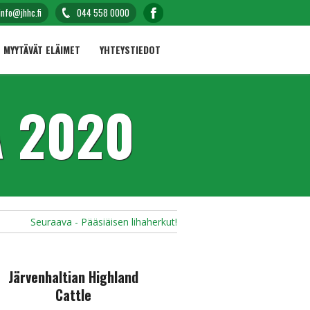
info@jhhc.fi
044 558 0000
MYYTÄVÄT ELÄIMET
YHTEYSTIEDOT
Ä 2020
Seuraava - Pääsiäisen lihaherkut!
Järvenhaltian Highland
Cattle